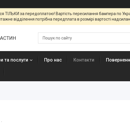
я ТІЛЬКИ за передоплатою! Вартість пересилання бампера по Украї
тажне відділення потрібна передплата в розмірі вартості надсиланн
ЧАСТИН
и та послуги
Про нас
Контакти
Поверненн
 .