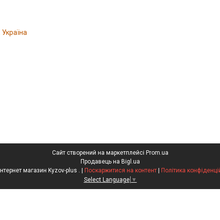
, Україна
Сайт створений на маркетплейсі
Prom.ua
Продавець на Bigl.ua
ФОП Інтернет магазин Kyzov-plus . |
Поскаржитися на контент
|
Політика конфіденці
Select Language
▼