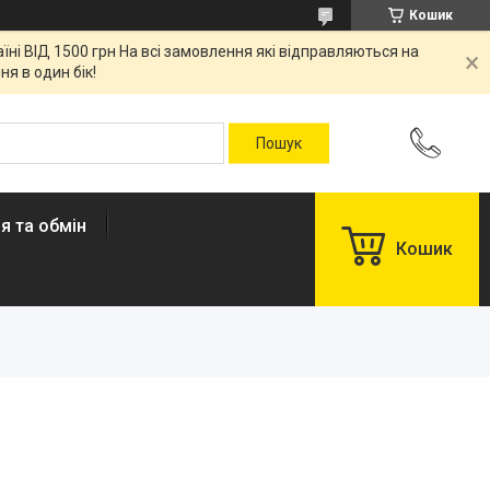
Кошик
ні ВІД 1500 грн На всі замовлення які відправляються на
я в один бік!
я та обмін
Кошик