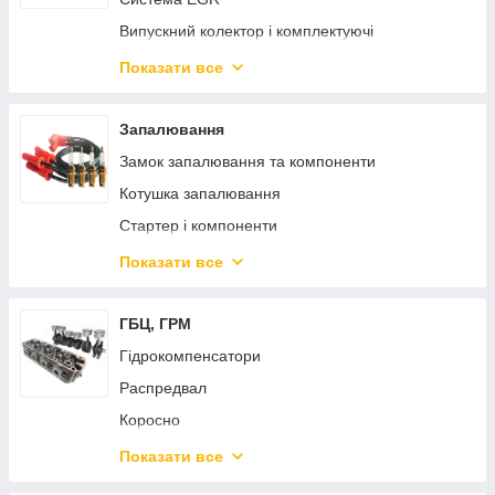
Випускний колектор і комплектуючі
Каталізатор і комплектуючі
Показати все
Труби вихлопної системи
Запалювання
Замок запалювання та компоненти
Котушка запалювання
Стартер і компоненти
Система запалювання безконтактна
Показати все
Високовольтні дроти запалювання
Свічки запалювання
ГБЦ, ГРМ
Свічки накала та комплектуючі
Гідрокомпенсатори
Двигун пусковий
Распредвал
Коросно
ГБЦ
Показати все
Клапан