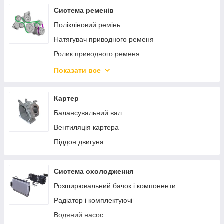
Газорозподільний механізм
Система ременів
Полікліновий ремінь
Натягувач приводного ременя
Ролик приводного ременя
Ремінь зубчастий
Показати все
Ремені клинові
Натягувач ланцюга
Картер
Балансувальний вал
Вентиляція картера
Піддон двигуна
Система охолодження
Розширювальний бачок і компоненти
Радіатор і комплектуючі
Водяний насос