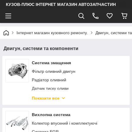
КУЗОВ-ПЛЮС ІНТЕРНЕТ МАГАЗИН АВТОЗАПЧАСТИН
Інтернет магазин кузовного ремонту.
Двигун, системи т
Двигун, системи та компоненти
Система змащення
Фільтр оливний двигун
Радіатор оливний
Датчик тиску оливи
Привод оливного насоса
Показати все
Оливний насос
Кришка оливозаливної горловини
Вихлопна система
Щуп оливний
Колектор впускний і комплектуючі
Система EGR