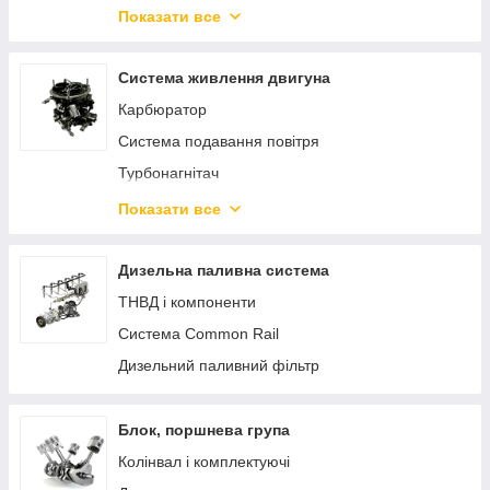
Електровентилятор
Показати все
Шланг системи охолодження
Фланець системи охолодження
Система живлення двигуна
Термостат і компоненти
Карбюратор
Радіатори автомобільні
Система подавання повітря
Віськомуфта
Турбонагнітач
Форсунка паливна
Показати все
Паливний бак
Трос педалі газу
Дизельна паливна система
Паливний насос
ТНВД і компоненти
Трубопровід подавання палива
Система Common Rail
Дизельний паливний фільтр
Блок, поршнева група
Колінвал і комплектуючі