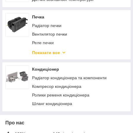
Печка
Радіатор печки
Вентилятор печки
Реле печки
Привод заслінки печеньки
Показати все
Резистор вентилятора салону
Мотор опалювача
Кондиціонер
Комплектуючі опалювача
Радіатор кондиціонера та компоненти
Електродвигун опалювача
Компресор кондиціонера
Обопитель салону
Ролики ременя кондиціонера
Шланг кондиціонера
Про нас