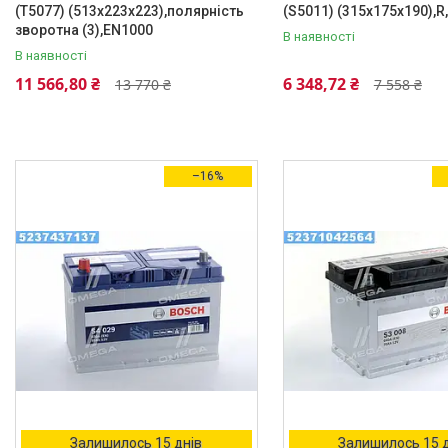
(T5077) (513x223x223),полярність
(S5011) (315x175x190),R
зворотна (3),EN1000
В наявності
В наявності
11 566,80 ₴
6 348,72 ₴
13 770 ₴
7 558 ₴
–16%
Залишилось 15 днів
Залишилось 15 