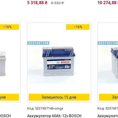
5 318,88 ₴
10 274,88 
6 332 ₴
–16%
–16%
днів
Залишилось 15 днів
Зал
5237437146-omgx
523743
 BOSCH
Аккумулятор 60Ah-12v BOSCH
Аккумулят