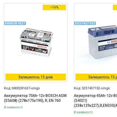
–16%
Залишилось 15 днів
Залишилось 15 
6900281637-omgx
5237437152-omgx
Аккумулятор 70Ah-12v BOSCH AGM
Акумулятор 45Ah-12v 
(S5A08) (278х175х190), R, EN 760
(S4021)
(238x129x227),R,EN330(А
В наявності
В наявності