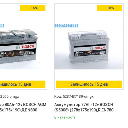
–16%
–16%
ишилось 15 днів
Залишилось 15 днів
42565-omgx
5237437139-omgx
ор 80Ah-12v BOSCH AGM
Аккумулятор 77Ah-12v BOSCH
15x175x190),R,EN800
(S5008) (278x175x190),R,EN780
В наявності