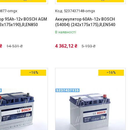
8877-omgx
5237437148-omgx
ор 95Ah-12v BOSCH AGM
Аккумулятор 60Ah-12v BOSCH
53x175x190),R,EN850
(S4004) (242x175x175),R,EN540
В наявності
₴
4 362,12 ₴
14 531 ₴
5 193 ₴
–16%
–16%