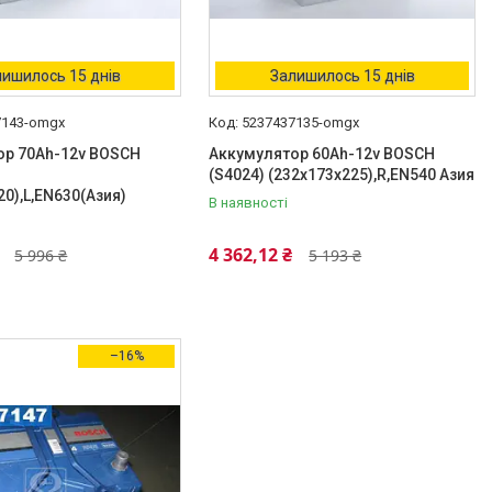
ишилось 15 днів
Залишилось 15 днів
7143-omgx
5237437135-omgx
ор 70Ah-12v BOSCH
Аккумулятор 60Ah-12v BOSCH
(S4024) (232x173x225),R,EN540 Азия
20),L,EN630(Азия)
В наявності
4 362,12 ₴
5 996 ₴
5 193 ₴
–16%