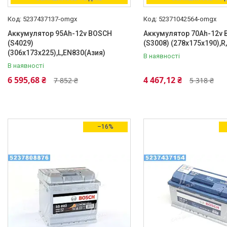
5237437137-omgx
52371042564-omgx
Аккумулятор 95Ah-12v BOSCH
Аккумулятор 70Ah-12v
(S4029)
(S3008) (278x175x190),R
(306x173x225),L,EN830(Азия)
В наявності
В наявності
6 595,68 ₴
4 467,12 ₴
7 852 ₴
5 318 ₴
–16%