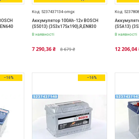
5237437134-omgx
523780
 BOSCH
Аккумулятор 100Ah-12v BOSCH
Аккумулят
,EN640
(S5013) (353x175x190),R,EN830
(S5A13) (3
В наявності
В наявності
7 290,36 ₴
12 206,04 
8 679 ₴
–16%
–16%