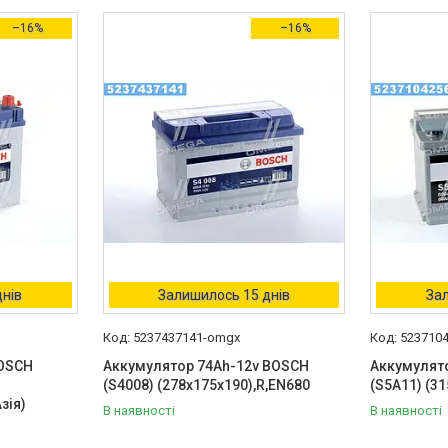
–16%
–16%
днів
Залишилось 15 днів
Зал
5237437141-omgx
523710
BOSCH
Аккумулятор 74Ah-12v BOSCH
Аккумулят
(S4008) (278x175x190),R,EN680
(S5A11) (3
зія)
В наявності
В наявності