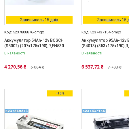
Залишилось 15 днів
Залишилось 15 
5237808876-omgx
5237437154-omgx
Аккумулятор 54Ah-12v BOSCH
Аккумулятор 95Ah-12v
(S5002) (207x175x190),R,EN530
(S4013) (353x175x190),R
В наявності
В наявності
4 270,56 ₴
6 537,72 ₴
5 084 ₴
7 783 ₴
–16%