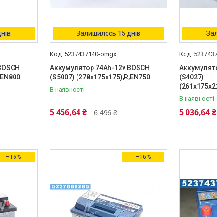
днів
Залишилось 15 днів
Зал
5237437140-omgx
523743
 BOSCH
Аккумулятор 74Ah-12v BOSCH
Аккумулят
,EN800
(S5007) (278x175x175),R,EN750
(S4027)
(261x175x2
В наявності
В наявності
5 456,64 ₴
5 036,64 ₴
6 496 ₴
–16%
–16%