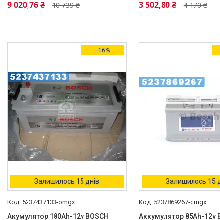
9 020,76 ₴
3 502,80 ₴
10 739 ₴
4 170 ₴
–16%
Залишилось 15 днів
Залишилось 15 
5237437133-omgx
5237869267-omgx
Акумулятор 180Ah-12v BOSCH
Аккумулятор 85Ah-12v