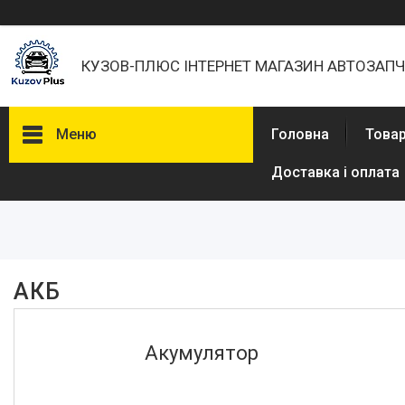
КУЗОВ-ПЛЮС ІНТЕРНЕТ МАГАЗИН АВТОЗАП
Меню
Головна
Товар
Доставка і оплата
Фільтри
Ціна
В наявності
АКБ
Так
47
Виробник
Акумулятор
Bosch
43
Mobis
2