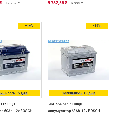
₴
5 782,56 ₴
12 232 ₴
6 884 ₴
–16%
–16%
ишилось 15 днів
Залишилось 15 днів
7149-omgx
5237437144-omgx
ор 60Ah-12v BOSCH
Аккумулятор 63Ah-12v BOSCH