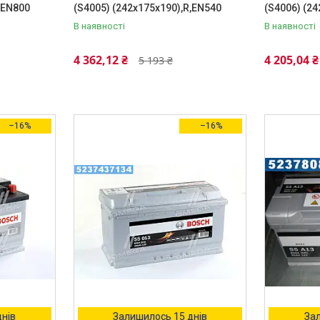
,EN800
(S4005) (242x175x190),R,EN540
(S4006) (2
В наявності
В наявності
4 362,12 ₴
4 205,04 ₴
5 193 ₴
–16%
–16%
днів
Залишилось 15 днів
Зал