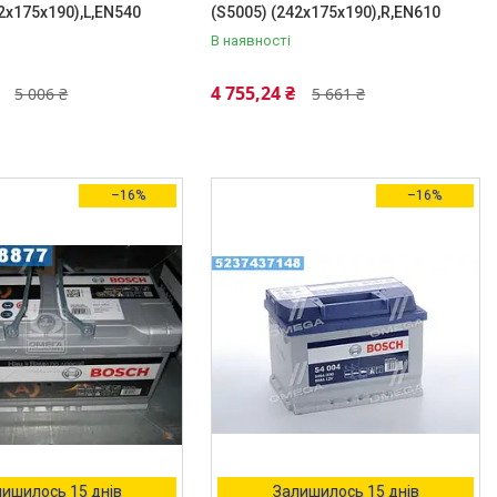
42x175x190),L,EN540
(S5005) (242x175x190),R,EN610
В наявності
4 755,24 ₴
5 006 ₴
5 661 ₴
–16%
–16%
ишилось 15 днів
Залишилось 15 днів