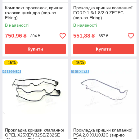
Комплект прокладок, кришка
Прокладка кришки клапанної
головки циліндра (вир-во
FORD 1.6/1.8/2.0 ZETEC
Elring)
(вир-во Elring)
В наявності
В наявності
750,96
551,88
₴
₴
894 ₴
657 ₴
Купити
Купити
–16%
–16%
Прокладка кришки клапанної
Прокладка кришки клапанної
OPEL X25XE/Y32SE/Z32SE
PSA 2.0 XU10J2C (вир-во