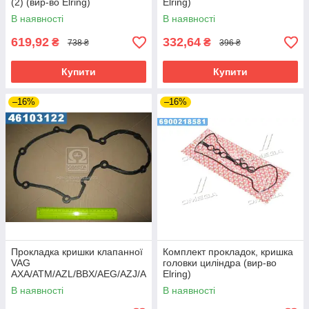
(2) (вир-во Elring)
Elring)
В наявності
В наявності
619,92
332,64
₴
₴
738 ₴
396 ₴
Купити
Купити
–16%
–16%
Прокладка кришки клапанної
Комплект прокладок, кришка
VAG
головки циліндра (вир-во
AXA/ATM/AZL/BBX/AEG/AZJ/A
Elring)
ZG/BEH/BER (вир-во Elring)
В наявності
В наявності