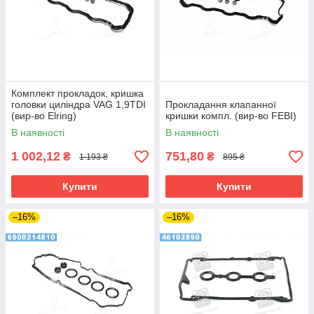
Комплект прокладок, кришка
головки циліндра VAG 1,9TDI
Прокладання клапанної
(вир-во Elring)
кришки компл. (вир-во FEBI)
В наявності
В наявності
1 002,12
751,80
₴
₴
1 193 ₴
895 ₴
Купити
Купити
–16%
–16%