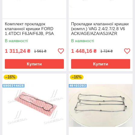
Комплект прокладок
Прокладки клапанної кришки
клапанної кришки FORD
(компл.) VAG 2.4/2.7/2.8 V6
1.4TDCI F6JA/F6JB, PSA
ACK/AGE/AZA/ASJ/AZR
8HX/8HZ(DV4TD) (вир-во
(3CYL) (вир-во Elring)
В наявності
В наявності
Elring)
1 311,24
1 448,16
₴
₴
1 561 ₴
1 724 ₴
Купити
Купити
–16%
–16%