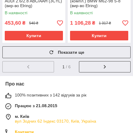
AUDI 2.6/2.8 ABC/AAH (3CYL)
(компл.) BMW M62-98 5-8
(вир-во Elring)
(вир-во Elring)
В наявності
В наявності
453,60
1 106,28
₴
₴
540 ₴
1 317 ₴
Купити
Купити
Показати ще
1
/ 6
Про нас
100% позитивних з 142 відгуків за рік
Працює з 21.08.2015
м. Київ
вул Зодчих 62 Індекс 03170, Київ, Україна
Контакти