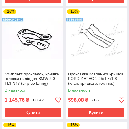
–16%
–16%
Комплект прокладок, кришка
Прокладка клапанної кришки
головки циліндра BMW 2,0
FORD ZETEC 1.25/1.4/1.6
TDI N47 (вир-во Elring)
(клап. кришка алюміній.)
(вир-во Elring)
В наявності
В наявності
1 145,76
598,08
₴
₴
1 364 ₴
712 ₴
Купити
Купити
–16%
–16%