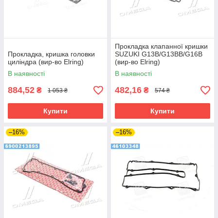
Прокладка клапанної кришки
Прокладка, кришка головки
SUZUKI G13B/G13BB/G16B
циліндра (вир-во Elring)
(вир-во Elring)
В наявності
В наявності
884,52
482,16
₴
₴
1 053 ₴
574 ₴
Купити
Купити
–16%
–16%