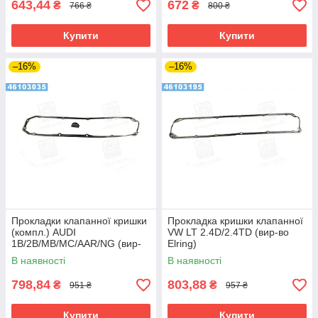
643,44
672
₴
₴
766 ₴
800 ₴
Купити
Купити
–16%
–16%
Прокладки клапанної кришки
Прокладка кришки клапанної
(компл.) AUDI
VW LT 2.4D/2.4TD (вир-во
1B/2B/MB/MC/AAR/NG (вир-
Elring)
во Elring)
В наявності
В наявності
798,84
803,88
₴
₴
951 ₴
957 ₴
Купити
Купити