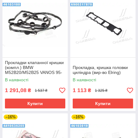
Прокладки клапанної кришки
(компл.) BMW
Прокладка, кришка головки
M52B20/M52B25 VANOS 95-
циліндра (вир-во Elring)
(вир-во Elring)
В наявності
В наявності
1 291,08
1 113
₴
₴
1 537 ₴
1 325 ₴
Купити
Купити
–16%
–16%