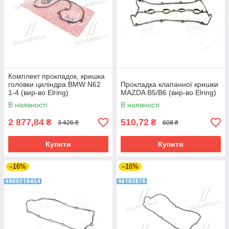
Комплект прокладок, кришка
головки циліндра BMW N62
Прокладка клапанної кришки
1-4 (вир-во Elring)
MAZDA B5/B6 (вир-во Elring)
В наявності
В наявності
2 877,84
510,72
₴
₴
3 426 ₴
608 ₴
Купити
Купити
–16%
–16%