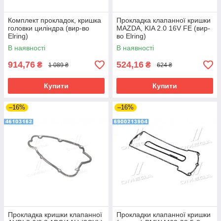
Комплект прокладок, кришка
Прокладка клапанної кришки
головки циліндра (вир-во
MAZDA, KIA 2.0 16V FE (вир-
Elring)
во Elring)
В наявності
В наявності
914,76
524,16
₴
₴
1 089 ₴
624 ₴
Купити
Купити
–16%
–16%
Прокладка кришки клапанної
Прокладки клапанної кришки