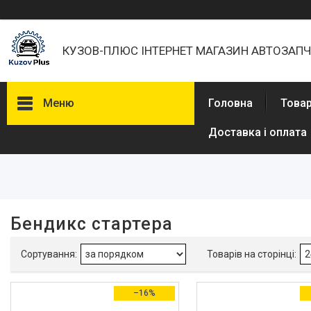
КУЗОВ-ПЛЮС ІНТЕРНЕТ МАГАЗИН АВТОЗАП
Меню
Головна
Товар
Доставка і оплата
Фільтри
Діапазон цін, ₴
Наявність
Бендикс стартера
В наявності
3
Сумісність з маркою
Chevrolet
2
–16%
Daewoo
2