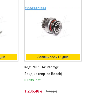
днів
Залишилось 15 днів
69951314679-omgx
Бендікс (вир-во Bosch)
В наявності
1 236,48 ₴
1 472 ₴