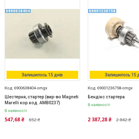
Opel
2
Тип запчастини
Оригінал
3
Стан
Новий
3
Виробник
Bosch
1
Залишилось 15 днів
Залишилось 15 
Delco Remy
1
6900638404-omgx
69001236758-omgx
Magneti Marelli
1
Шестерня, стартер (вир-во Magneti
Бендікс стартера
Marelli кор.код. AMB0237)
В наявності
В наявності
547,68 ₴
2 387,28 ₴
652 ₴
2 842 ₴
Товары и услуги
О нас