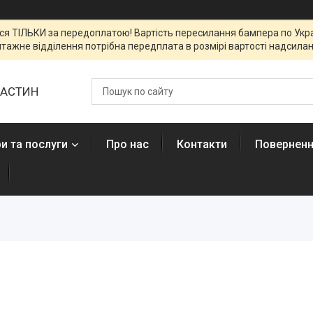
я ТІЛЬКИ за передоплатою! Вартість пересилання бампера по Украї
тажне відділення потрібна передплата в розмірі вартості надсиланн
ЧАСТИН
и та послуги
Про нас
Контакти
Поверненн