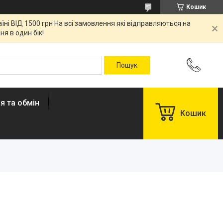
Кошик
ні ВІД 1500 грн На всі замовлення які відправляються на
я в один бік!
я та обмін
Кошик