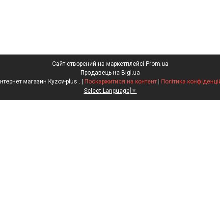
Сайт створений на маркетплейсі
Prom.ua
Продавець на Bigl.ua
ФОП Інтернет магазин Kyzov-plus . |
Поскаржитися на контент
|
Політика конфіденці
Select Language
▼