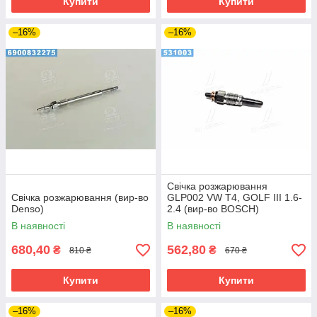
Купити
Купити
–16%
–16%
Свічка розжарювання
Свічка розжарювання (вир-во
GLP002 VW T4, GOLF III 1.6-
Denso)
2.4 (вир-во BOSCH)
В наявності
В наявності
680,40
562,80
₴
₴
810 ₴
670 ₴
Купити
Купити
–16%
–16%