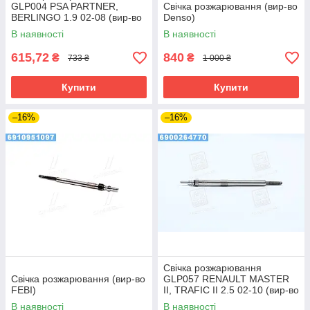
GLP004 PSA PARTNER,
Свічка розжарювання (вир-во
BERLINGO 1.9 02-08 (вир-во
Denso)
BOSCH)
В наявності
В наявності
615,72
840
₴
₴
733 ₴
1 000 ₴
Купити
Купити
–16%
–16%
Свічка розжарювання
Свічка розжарювання (вир-во
GLP057 RENAULT MASTER
FEBI)
II, TRAFIC II 2.5 02-10 (вир-во
BOSCH)
В наявності
В наявності