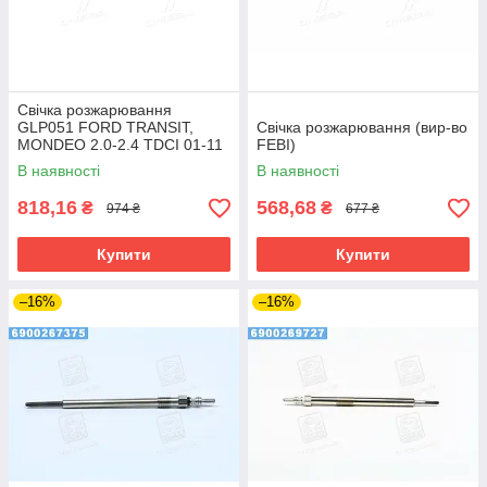
Свічка розжарювання
GLP051 FORD TRANSIT,
Свічка розжарювання (вир-во
MONDEO 2.0-2.4 TDCI 01-11
FEBI)
(вир-во BOSCH)
В наявності
В наявності
818,16
568,68
₴
₴
974 ₴
677 ₴
Купити
Купити
–16%
–16%