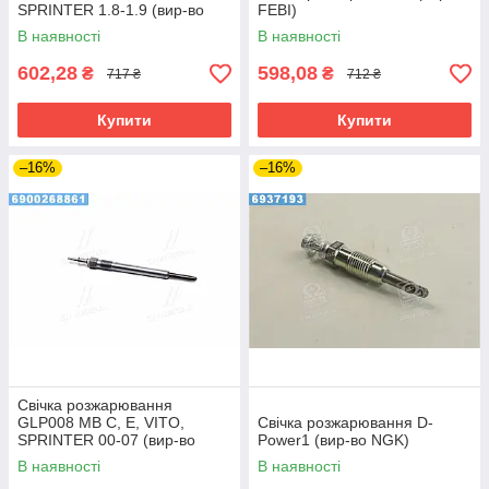
SPRINTER 1.8-1.9 (вир-во
FEBI)
BOSCH)
В наявності
В наявності
602,28
598,08
₴
₴
717 ₴
712 ₴
Купити
Купити
–16%
–16%
Свічка розжарювання
GLP008 MB C, E, VITO,
Свічка розжарювання D-
SPRINTER 00-07 (вир-во
Power1 (вир-во NGK)
BOSCH)
В наявності
В наявності