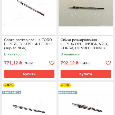
Свічка розжарювання FORD
Свічка розжарювання
FIESTA, FOCUS 1.4-1.6 01-11
GLP196 OPEL INSIGNIA 2.0,
(вир-во NGK)
CORSA, COMBO 1.3 03-07
(вир-во BOSCH)
В наявності
В наявності
771,12
792,12
₴
₴
918 ₴
943 ₴
Купити
Купити
–16%
–16%