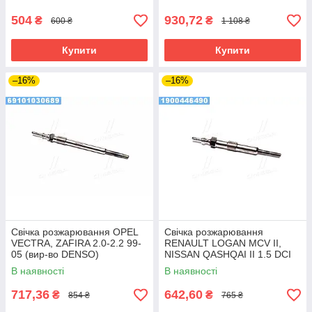
504
930,72
₴
₴
600 ₴
1 108 ₴
Купити
Купити
–16%
–16%
Свічка розжарювання OPEL
Свічка розжарювання
VECTRA, ZAFIRA 2.0-2.2 99-
RENAULT LOGAN MCV II,
05 (вир-во DENSO)
NISSAN QASHQAI II 1.5 DCI
13- (вир-во FEBI)
В наявності
В наявності
717,36
642,60
₴
₴
854 ₴
765 ₴