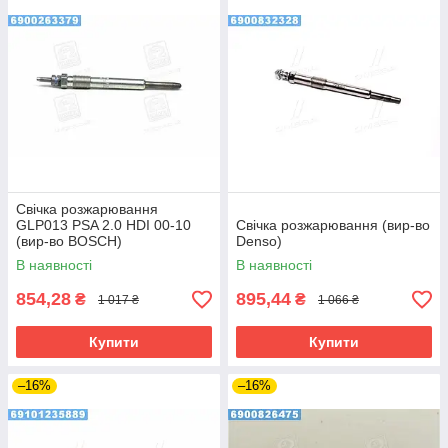
Свічка розжарювання
GLP013 PSA 2.0 HDI 00-10
Свічка розжарювання (вир-во
(вир-во BOSCH)
Denso)
В наявності
В наявності
854,28
895,44
₴
₴
1 017 ₴
1 066 ₴
Купити
Купити
–16%
–16%