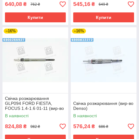
640,08
545,16
₴
₴
762 ₴
649 ₴
Купити
Купити
–16%
–16%
Свічка розжарювання
GLP094 FORD FIESTA,
Свічка розжарювання (вир-во
FOCUS 1.4-1.6 01-11 (вир-во
Denso)
BOSCH)
В наявності
В наявності
824,88
576,24
₴
₴
982 ₴
686 ₴