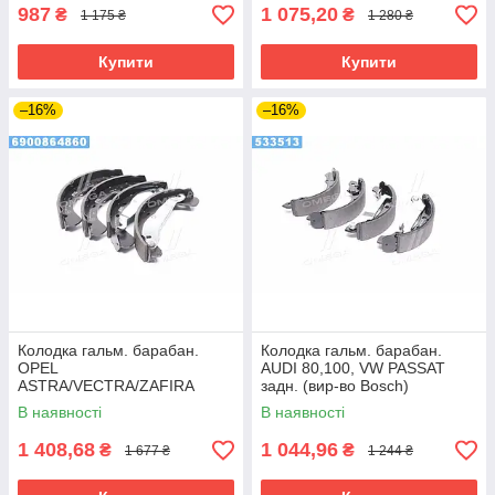
987
1 075,20
₴
₴
1 175 ₴
1 280 ₴
Купити
Купити
–16%
–16%
Колодка гальм. барабан.
Колодка гальм. барабан.
OPEL
AUDI 80,100, VW PASSAT
ASTRA/VECTRA/ZAFIRA
задн. (вир-во Bosch)
задн. (вир-во Remsa)
В наявності
В наявності
1 408,68
1 044,96
₴
₴
1 677 ₴
1 244 ₴