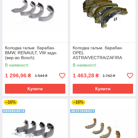
Колодка гальм. барабан.
Колодка гальм. барабан.
BMW, RENAULT, VW задн.
OPEL
(вир-во Bosch)
ASTRA/VECTRA/ZAFIRA
задн. (вир-во Bosch)
В наявності
В наявності
1 296,96
1 463,28
₴
₴
1 544 ₴
1 742 ₴
Купити
Купити
–16%
–16%