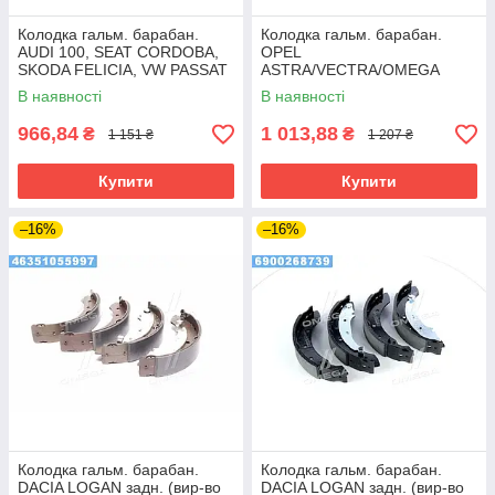
Колодка гальм. барабан.
Колодка гальм. барабан.
AUDI 100, SEAT CORDOBA,
OPEL
SKODA FELICIA, VW PASSAT
ASTRA/VECTRA/OMEGA
задн. (вир-во Bosch)
задн. (вир-во Remsa)
В наявності
В наявності
966,84
1 013,88
₴
₴
1 151 ₴
1 207 ₴
Купити
Купити
–16%
–16%
Колодка гальм. барабан.
Колодка гальм. барабан.
DACIA LOGAN задн. (вир-во
DACIA LOGAN задн. (вир-во