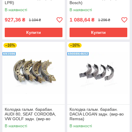
LPR)
Bosch)
В наявності
В наявності
927,36
1 088,64
₴
₴
1 104 ₴
1 296 ₴
Купити
Купити
–16%
–16%
Колодка гальм. барабан.
Колодка гальм. барабан.
AUDI 80, SEAT CORDOBA,
DACIA LOGAN задн. (вир-во
VW GOLF задн. (вир-во
Remsa)
Bosch)
В наявності
В наявності