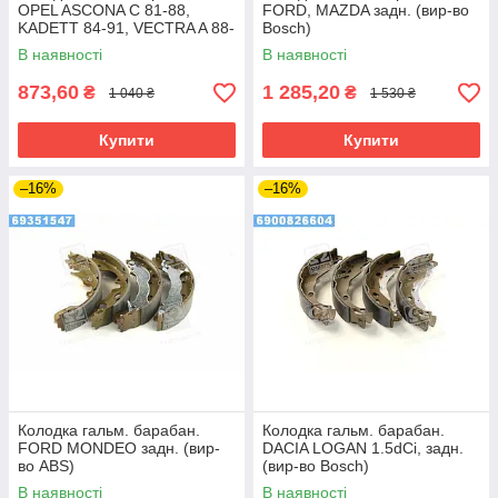
OPEL ASCONA C 81-88,
FORD, MAZDA задн. (вир-во
KADETT 84-91, VECTRA A 88-
Bosch)
95 задн. (вир-во LPR)
В наявності
В наявності
873,60
1 285,20
₴
₴
1 040 ₴
1 530 ₴
Купити
Купити
–16%
–16%
Колодка гальм. барабан.
Колодка гальм. барабан.
FORD MONDEO задн. (вир-
DACIA LOGAN 1.5dCi, задн.
во ABS)
(вир-во Bosch)
В наявності
В наявності