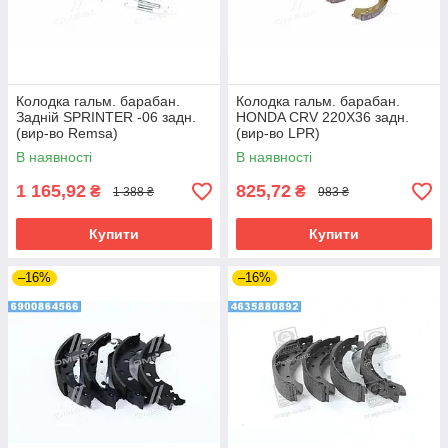
Колодка гальм. барабан.
Колодка гальм. барабан.
Задній SPRINTER -06 задн.
HONDA CRV 220X36 задн.
(вир-во Remsa)
(вир-во LPR)
В наявності
В наявності
1 165,92
825,72
₴
₴
1 388 ₴
983 ₴
Купити
Купити
–16%
–16%