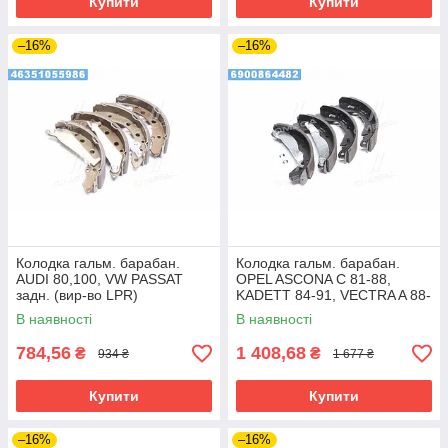
Купити
Купити
–16%
–16%
Колодка гальм. барабан.
Колодка гальм. барабан.
AUDI 80,100, VW PASSAT
OPEL ASCONA C 81-88,
задн. (вир-во LPR)
KADETT 84-91, VECTRA A 88-
95 задн. (вир-во Remsa)
В наявності
В наявності
784,56
1 408,68
₴
₴
934 ₴
1 677 ₴
Купити
Купити
–16%
–16%