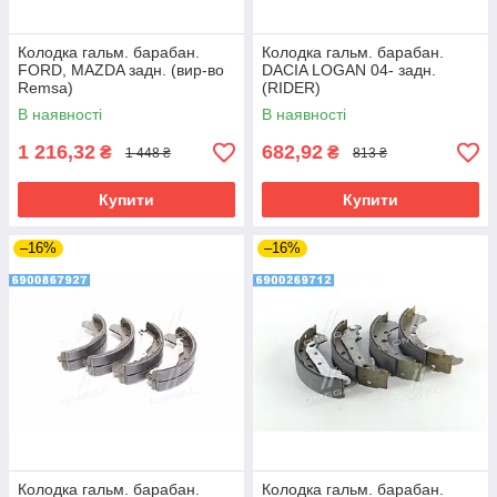
Колодка гальм. барабан.
Колодка гальм. барабан.
FORD, MAZDA задн. (вир-во
DACIA LOGAN 04- задн.
Remsa)
(RIDER)
В наявності
В наявності
1 216,32
682,92
₴
₴
1 448 ₴
813 ₴
Купити
Купити
–16%
–16%
Колодка гальм. барабан.
Колодка гальм. барабан.