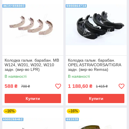
Колодка гальм. барабан. MB
Колодка гальм. барабан.
W124, W201, W202, W210
OPEL ASTRA/CORSA/TIGRA
задн. (вир-во LPR)
задн. (вир-во Remsa)
В наявності
В наявності
588
1 188,60
₴
₴
700 ₴
1 415 ₴
Купити
Купити
–16%
–16%