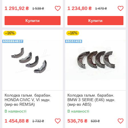
1 291,92
1 234,80
₴
₴
1 538 ₴
1 470 ₴
Купити
Купити
–16%
–16%
Колодка гальм. барабан.
Колодка гальм. барабан.
HONDA CIVIC V, VI задн.
BMW 3 SERIE (E46) задн.
(вир-во REMSA)
(вир-во ABS)
В наявності
В наявності
1 454,88
536,76
₴
₴
1 732 ₴
639 ₴