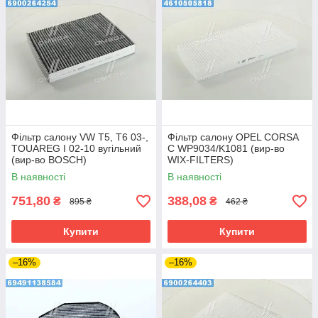
Фільтр салону VW T5, T6 03-,
Фільтр салону OPEL CORSA
TOUAREG I 02-10 вугільний
C WP9034/K1081 (вир-во
(вир-во BOSCH)
WIX-FILTERS)
В наявності
В наявності
751,80
388,08
₴
₴
895 ₴
462 ₴
Купити
Купити
–16%
–16%