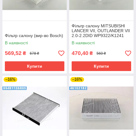
Фільтр салону MITSUBISHI
LANCER VII, OUTLANDER VII
Фільтр салону (вир-во Bosch)
2.0-2.2DID WP9322/K1241
(вир-во WIX-FILTERS)
В наявності
В наявності
569,52
470,40
₴
₴
678 ₴
560 ₴
Купити
Купити
–16%
–16%