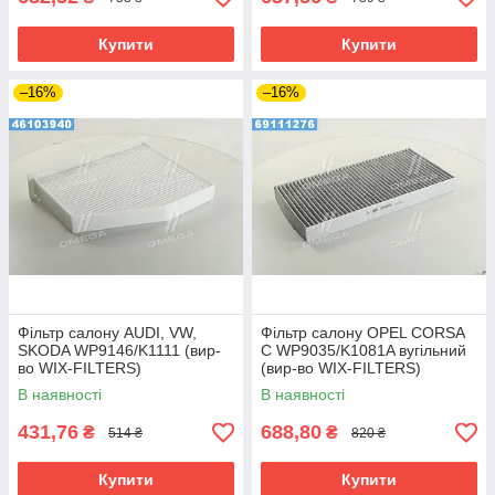
Купити
Купити
–16%
–16%
Фільтр салону AUDI, VW,
Фільтр салону OPEL CORSA
SKODA WP9146/K1111 (вир-
C WP9035/K1081A вугільний
во WIX-FILTERS)
(вир-во WIX-FILTERS)
В наявності
В наявності
431,76
688,80
₴
₴
514 ₴
820 ₴
Купити
Купити