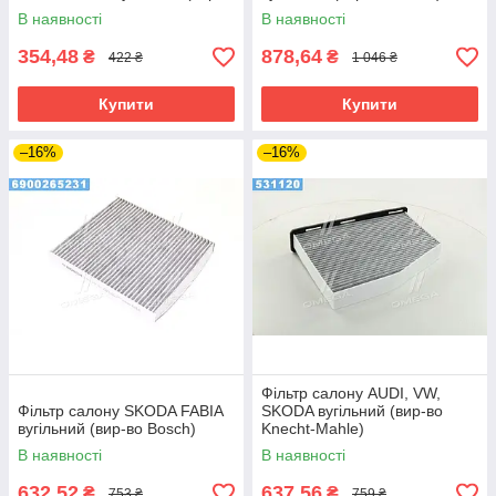
во DENCKERMANN)
В наявності
В наявності
354,48
878,64
₴
₴
422 ₴
1 046 ₴
Купити
Купити
–16%
–16%
Фільтр салону AUDI, VW,
Фільтр салону SKODA FABIA
SKODA вугільний (вир-во
вугільний (вир-во Bosch)
Knecht-Mahle)
В наявності
В наявності
632,52
637,56
₴
₴
753 ₴
759 ₴