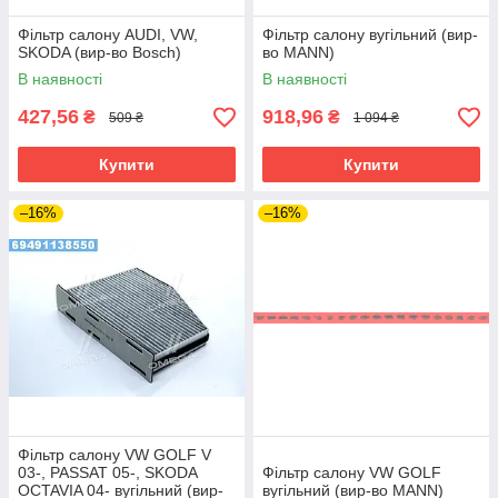
Фільтр салону AUDI, VW,
Фільтр салону вугільний (вир-
SKODA (вир-во Bosch)
во MANN)
В наявності
В наявності
427,56
918,96
₴
₴
509 ₴
1 094 ₴
Купити
Купити
–16%
–16%
Фільтр салону VW GOLF V
03-, PASSAT 05-, SKODA
Фільтр салону VW GOLF
OCTAVIA 04- вугільний (вир-
вугільний (вир-во MANN)