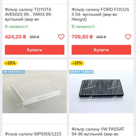
Фільтр салону TOYOTA
Фільтр салону FORD FOCUS
AVENSIS 99-, YARIS 99-
II 04- вугільний (вир-во
вугільний (вир-во
Hengst)
DENCKERMANN)
В наявності
В наявності
424,20
709,80
₴
₴
505 ₴
845 ₴
Купити
Купити
–16%
–16%
Фільтр салону VW PASSAT
Фільтр салону WP9356/1223
94-96 вугільний (вир-во