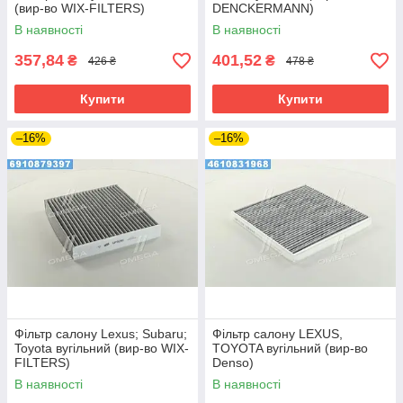
(вир-во WIX-FILTERS)
DENCKERMANN)
В наявності
В наявності
357,84
401,52
₴
₴
426 ₴
478 ₴
Купити
Купити
–16%
–16%
Фільтр салону Lexus; Subaru;
Фільтр салону LEXUS,
Toyota вугільний (вир-во WIX-
TOYOTA вугільний (вир-во
FILTERS)
Denso)
В наявності
В наявності