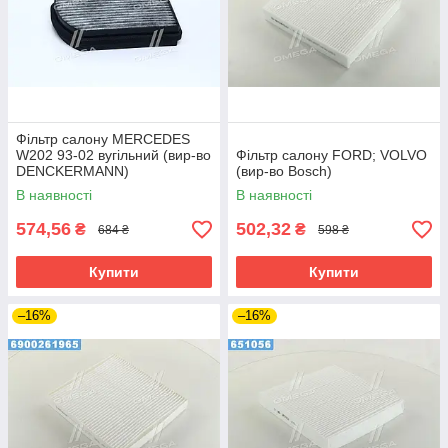
Фільтр салону MERCEDES
W202 93-02 вугільний (вир-во
Фільтр салону FORD; VOLVO
DENCKERMANN)
(вир-во Bosch)
В наявності
В наявності
574,56
502,32
₴
₴
684 ₴
598 ₴
Купити
Купити
–16%
–16%