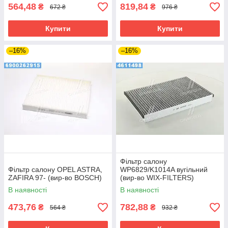
564,48
819,84
₴
₴
672 ₴
976 ₴
Купити
Купити
–16%
–16%
Фільтр салону
Фільтр салону OPEL ASTRA,
WP6829/K1014A вугільний
ZAFIRA 97- (вир-во BOSCH)
(вир-во WIX-FILTERS)
В наявності
В наявності
473,76
782,88
₴
₴
564 ₴
932 ₴