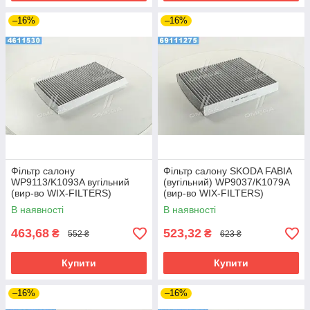
–16%
–16%
Фільтр салону
Фільтр салону SKODA FABIA
WP9113/K1093A вугільний
(вугільний) WP9037/K1079A
(вир-во WIX-FILTERS)
(вир-во WIX-FILTERS)
В наявності
В наявності
463,68
523,32
₴
₴
552 ₴
623 ₴
Купити
Купити
–16%
–16%