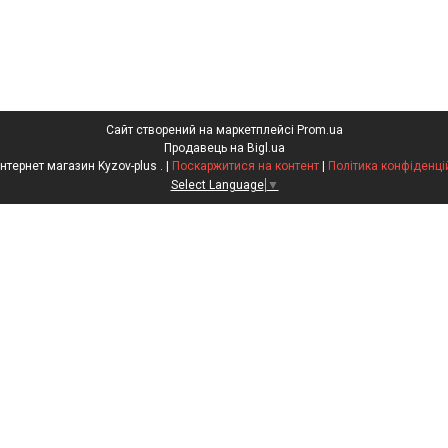
Сайт створений на маркетплейсі
Prom.ua
Продавець на Bigl.ua
ФОП Інтернет магазин Kyzov-plus . |
Поскаржитися на контент
|
Політика конфіденці
Select Language
▼