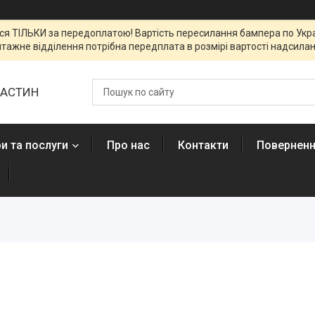
я ТІЛЬКИ за передоплатою! Вартість пересилання бампера по Украї
тажне відділення потрібна передплата в розмірі вартості надсиланн
ЧАСТИН
и та послуги
Про нас
Контакти
Поверненн