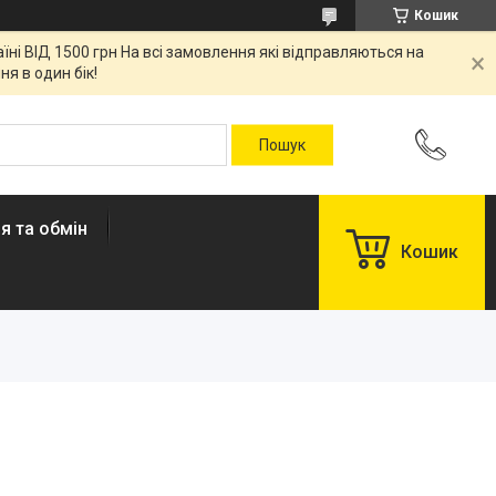
Кошик
ні ВІД 1500 грн На всі замовлення які відправляються на
я в один бік!
я та обмін
Кошик