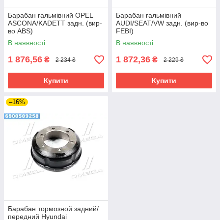
Барабан гальмівний OPEL
Барабан гальмівний
ASCONA/KADETT задн. (вир-
AUDI/SEAT/VW задн. (вир-во
во ABS)
FEBI)
В наявності
В наявності
1 876,56
1 872,36
₴
₴
2 234 ₴
2 229 ₴
Купити
Купити
–16%
Барабан тормозной задний/
передний Hyundai