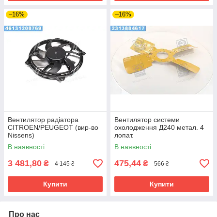
–16%
–16%
Вентилятор радіатора
Вентилятор системи
CITROEN/PEUGEOT (вир-во
охолодження Д240 метал. 4
Nissens)
лопат.
В наявності
В наявності
3 481,80
475,44
₴
₴
4 145 ₴
566 ₴
Купити
Купити
Про нас