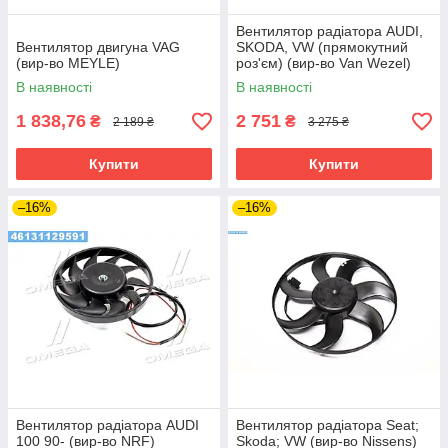
Вентилятор радіатора AUDI,
Вентилятор двигуна VAG
SKODA, VW (прямокутний
(вир-во MEYLE)
роз'єм) (вир-во Van Wezel)
В наявності
В наявності
1 838,76
2 751
₴
₴
2 189 ₴
3 275 ₴
Купити
Купити
–16%
–16%
Вентилятор радіатора AUDI
Вентилятор радіатора Seat;
100 90- (вир-во NRF)
Skoda; VW (вир-во Nissens)