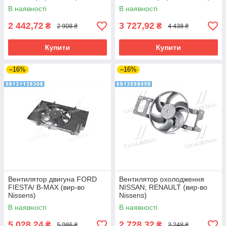
В наявності
В наявності
2 442,72
3 727,92
₴
₴
2 908 ₴
4 438 ₴
Купити
Купити
–16%
–16%
Вентилятор двигуна FORD
Вентилятор охолодження
FIESTA/ B-MAX (вир-во
NISSAN; RENAULT (вир-во
Nissens)
Nissens)
В наявності
В наявності
5 028,24
2 728,32
₴
₴
5 986 ₴
3 248 ₴