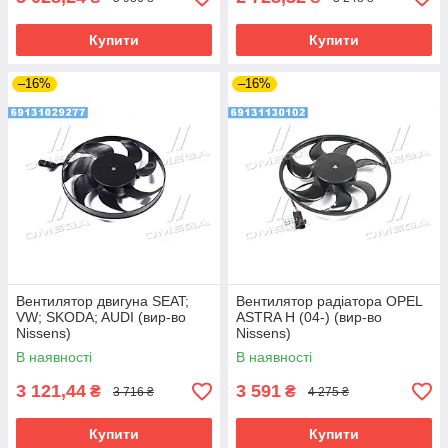
Купити
Купити
–16%
–16%
Вентилятор двигуна SEAT;
Вентилятор радіатора OPEL
VW; SKODA; AUDI (вир-во
ASTRA H (04-) (вир-во
Nissens)
Nissens)
В наявності
В наявності
3 121,44
3 591
₴
₴
3 716 ₴
4 275 ₴
Купити
Купити