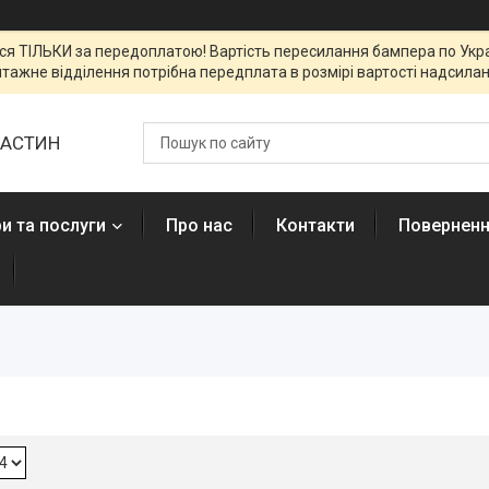
я ТІЛЬКИ за передоплатою! Вартість пересилання бампера по Украї
тажне відділення потрібна передплата в розмірі вартості надсиланн
ЧАСТИН
и та послуги
Про нас
Контакти
Поверненн