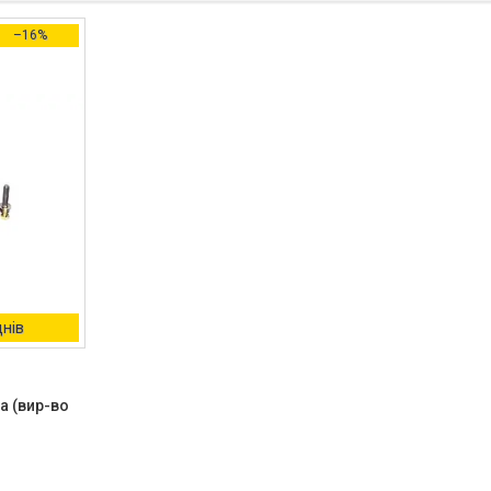
–16%
днів
а (вир-во