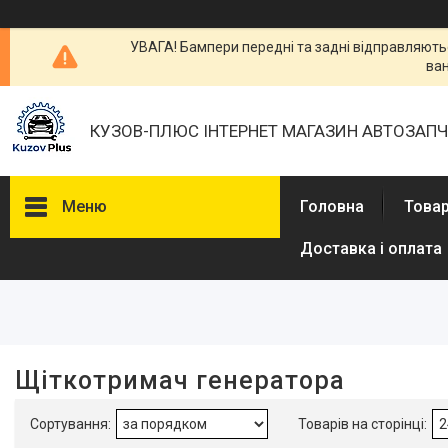
УВАГА! Бампери передні та задні відправляютьс
ван
КУЗОВ-ПЛЮС ІНТЕРНЕТ МАГАЗИН АВТОЗАП
Меню
Головна
Товар
Доставка і оплата
Фільтри
Діапазон цін, ₴
Наявність
Щіткотримач генератора
В наявності
2
Сумісність з маркою