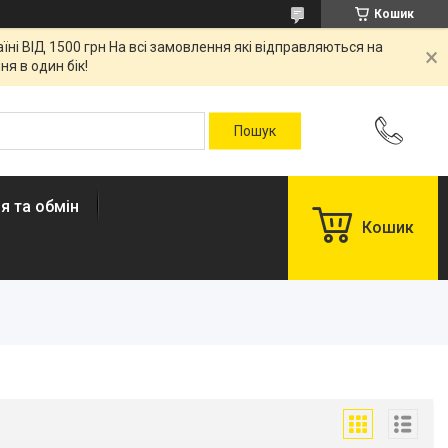
Кошик
ні ВІД 1500 грн На всі замовлення які відправляються на
я в один бік!
я та обмін
Кошик