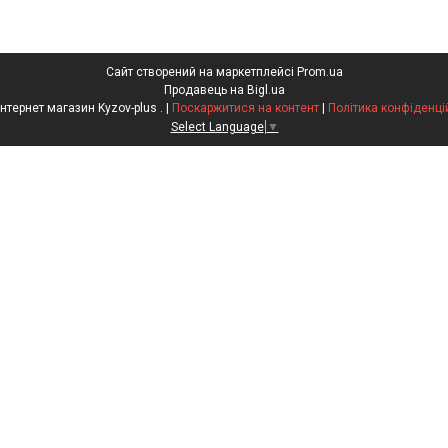
Сайт створений на маркетплейсі
Prom.ua
Продавець на Bigl.ua
ФОП Інтернет магазин Kyzov-plus . |
Поскаржитися на контент
|
Політика конфіденці
Select Language
▼