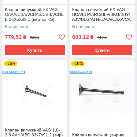
Клапан випускний EX VAG
Клапан випускний EX VAG
CAAA/CBAA/CBAB/CBBA/CBB
BCA/BLP/ARC/BLF/BKG/BBY/
B 26X6X99.1 (вир-во KS)
AJV/BLG/ATN/CAVA/CAXA/CA
XC 26X6X100.6 (вир-во KS)
В наявності
В наявності
779,52
603,12
₴
₴
928 ₴
718 ₴
Купити
Купити
–16%
–16%
Клапан випускний VAG 1,6-
2,8 AAH/ABC 33x7x91.2 (вир-
Клапан випускний (вир-во