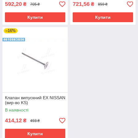
592,20
721,56
₴
₴
705 ₴
859 ₴
Купити
Купити
–16%
Клапан випускний EX NISSAN
(вир-во KS)
В наявності
414,12
₴
493 ₴
Купити