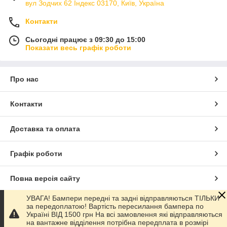
вул Зодчих 62 Індекс 03170, Київ, Україна
Контакти
Сьогодні працює з 09:30 до 15:00
Показати весь графік роботи
Про нас
Контакти
Доставка та оплата
Графік роботи
Повна версія сайту
УВАГА! Бампери передні та задні відправляються ТІЛЬКИ
Сайт створено на маркетплейсі
Prom.ua
за передоплатою! Вартість пересилання бампера по
Україні ВІД 1500 грн На всі замовлення які відправляються
на вантажне відділення потрібна передплата в розмірі