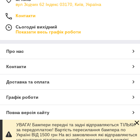
вул Зодчих 62 Індекс 03170, Київ, Україна
Контакти
Сьогодні вихідний
Показати весь графік роботи
Про нас
Контакти
Доставка та оплата
Графік роботи
Повна версія сайту
УВАГА! Бампери передні та задні відправляються ТІЛЬКИ
Сайт створено на маркетплейсі
Prom.ua
за передоплатою! Вартість пересилання бампера по
Україні ВІД 1500 грн На всі замовлення які відправляються
на вантажне відділення потрібна передплата в розмірі