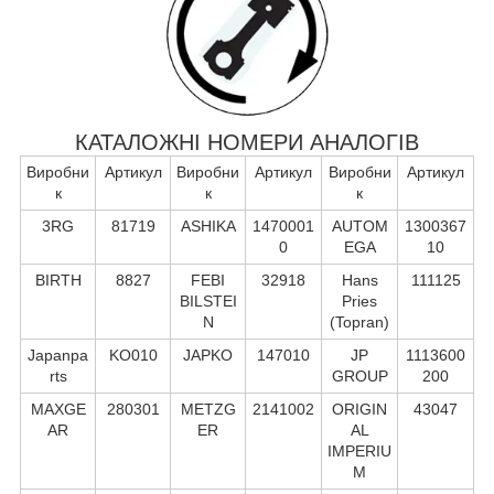
КАТАЛОЖНІ НОМЕРИ АНАЛОГІВ
Виробни
Артикул
Виробни
Артикул
Виробни
Артикул
к
к
к
3RG
81719
ASHIKA
1470001
AUTOM
1300367
0
EGA
10
BIRTH
8827
FEBI
32918
Hans
111125
BILSTEI
Pries
N
(Topran)
Japanpa
KO010
JAPKO
147010
JP
1113600
rts
GROUP
200
MAXGE
280301
METZG
2141002
ORIGIN
43047
AR
ER
AL
IMPERIU
M