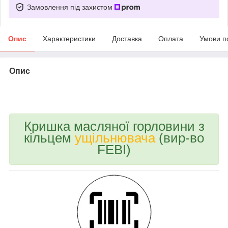
Замовлення під захистом
Опис
Характеристики
Доставка
Оплата
Умови п
Опис
bvd_ggl_omgx
Кришка масляної горловини з
кільцем
ущільнювача
(вир-во
FEBI)