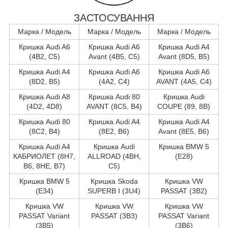
ЗАСТОСУВАННЯ
Марка / Модель
Марка / Модель
Марка / Модель
Кришка Audi A6
Кришка Audi A6
Кришка Audi A4
(4B2, C5)
Avant (4B5, C5)
Avant (8D5, B5)
Кришка Audi A4
Кришка Audi A6
Кришка Audi A6
(8D2, B5)
(4A2, C4)
AVANT (4A5, C4)
Кришка Audi A8
Кришка Audi 80
Кришка Audi
(4D2, 4D8)
AVANT (8C5, B4)
COUPE (89, 8B)
Кришка Audi 80
Кришка Audi A4
Кришка Audi A4
(8C2, B4)
(8E2, B6)
Avant (8E5, B6)
Кришка Audi A4
Кришка Audi
Кришка BMW 5
КАБРИОЛЕТ (8H7,
ALLROAD (4BH,
(E28)
B6, 8HE, B7)
C5)
Кришка BMW 5
Кришка Skoda
Кришка VW
(E34)
SUPERB I (3U4)
PASSAT (3B2)
Кришка VW
Кришка VW
Кришка VW
PASSAT Variant
PASSAT (3B3)
PASSAT Variant
(3B5)
(3B6)