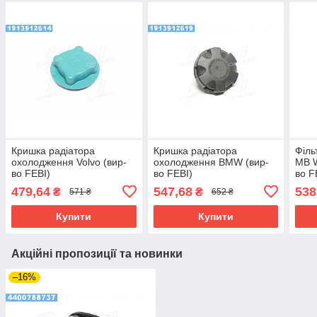
Кришка радіатора
Кришка радіатора
Філь
охолодження Volvo (вир-
охолодження BMW (вир-
MB W
во FEBI)
во FEBI)
во F
479,64
547,68
538
₴
₴
571 ₴
652 ₴
Купити
Купити
Акційні пропозиції та новинки
–16%