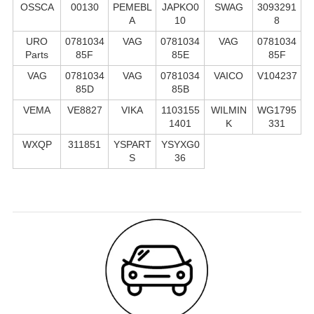
OSSCA
00130
PEMEBL
JAPKO0
SWAG
3093291
A
10
8
URO
0781034
VAG
0781034
VAG
0781034
Parts
85F
85E
85F
VAG
0781034
VAG
0781034
VAICO
V104237
85D
85B
VEMA
VE8827
VIKA
1103155
WILMIN
WG1795
1401
K
331
WXQP
311851
YSPART
YSYXG0
S
36