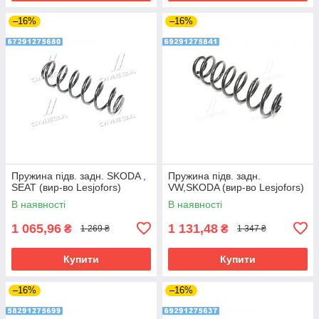
–16%
–16%
Пружина підв. задн. SKODA ,
Пружина підв. задн.
SEAT (вир-во Lesjofors)
VW,SKODA (вир-во Lesjofors)
В наявності
В наявності
1 065,96
1 131,48
₴
₴
1 269 ₴
1 347 ₴
Купити
Купити
–16%
–16%