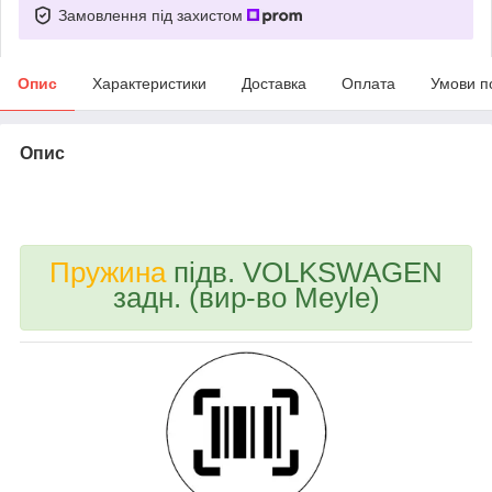
Замовлення під захистом
Опис
Характеристики
Доставка
Оплата
Умови п
Опис
bvd_ggl_omgx
Пружина
підв. VOLKSWAGEN
задн. (вир-во Meyle)