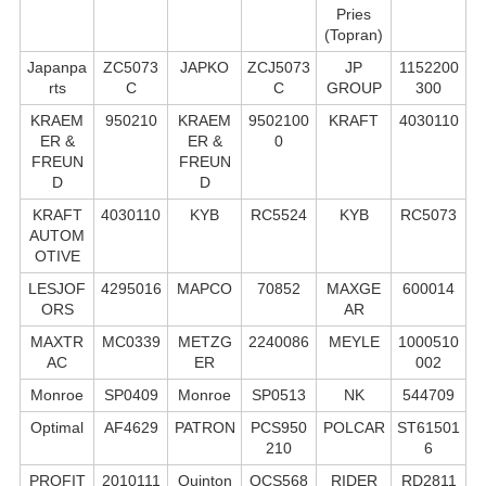
Pries
(Topran)
Japanpa
ZC5073
JAPKO
ZCJ5073
JP
1152200
rts
C
C
GROUP
300
KRAEM
950210
KRAEM
9502100
KRAFT
4030110
ER &
ER &
0
FREUN
FREUN
D
D
KRAFT
4030110
KYB
RC5524
KYB
RC5073
AUTOM
OTIVE
LESJOF
4295016
MAPCO
70852
MAXGE
600014
ORS
AR
MAXTR
MC0339
METZG
2240086
MEYLE
1000510
AC
ER
002
Monroe
SP0409
Monroe
SP0513
NK
544709
Optimal
AF4629
PATRON
PCS950
POLCAR
ST61501
210
6
PROFIT
2010111
Quinton
QCS568
RIDER
RD2811