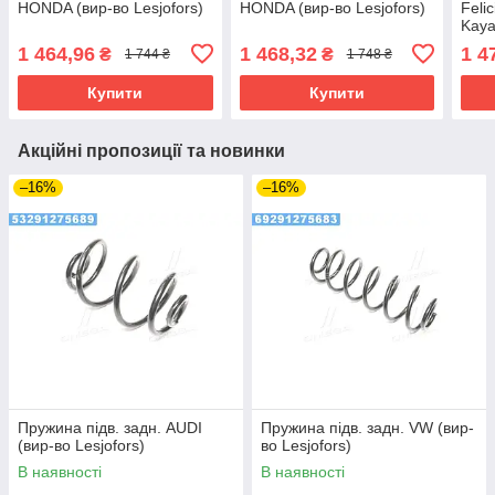
HONDA (вир-во Lesjofors)
HONDA (вир-во Lesjofors)
Feli
Kaya
1 464,96
1 468,32
1 4
₴
₴
1 744 ₴
1 748 ₴
Купити
Купити
Акційні пропозиції та новинки
–16%
–16%
Пружина підв. задн. AUDI
Пружина підв. задн. VW (вир-
(вир-во Lesjofors)
во Lesjofors)
В наявності
В наявності