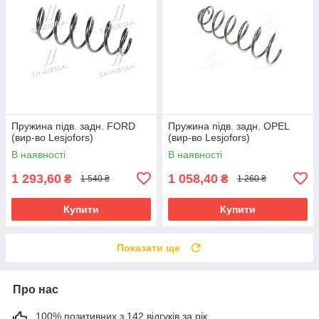
Пружина підв. задн. FORD
Пружина підв. задн. OPEL
(вир-во Lesjofors)
(вир-во Lesjofors)
В наявності
В наявності
1 293,60
1 058,40
₴
₴
1 540 ₴
1 260 ₴
Купити
Купити
Показати ще
Про нас
100% позитивних з 142 відгуків за рік