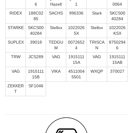
6
Hazell
1
0064
RIDEX
188C02
SACHS
996336
Stark
SKCS00
85
40284
STARKE
SKCS00
Stellox
1022026
Stellox
1022026
40284
SX
KSX
SUPLEX
39018
TEDGU
0072652
TRISCA
8750294
M
4
N
6
TRW
JCS289
VAG
1915111
VAG
1915111
15A
15AB
VAG
1915111
VIKA
4511004
WXQP
370027
15B
5501
ZEKKER
SF1046
T