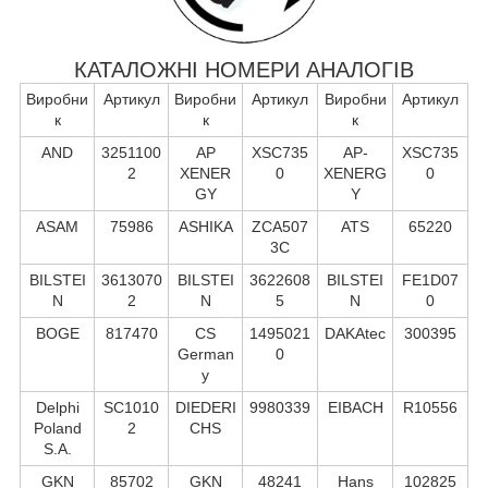
КАТАЛОЖНІ НОМЕРИ АНАЛОГІВ
Виробни
Артикул
Виробни
Артикул
Виробни
Артикул
к
к
к
AND
3251100
AP
XSC735
AP-
XSC735
2
XENER
0
XENERG
0
GY
Y
ASAM
75986
ASHIKA
ZCA507
ATS
65220
3C
BILSTEI
3613070
BILSTEI
3622608
BILSTEI
FE1D07
N
2
N
5
N
0
BOGE
817470
CS
1495021
DAKAtec
300395
German
0
y
Delphi
SC1010
DIEDERI
9980339
EIBACH
R10556
Poland
2
CHS
S.А.
GKN
85702
GKN
48241
Hans
102825