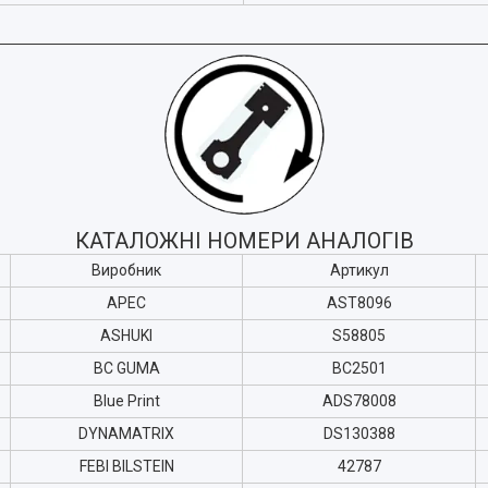
КАТАЛОЖНІ НОМЕРИ АНАЛОГІВ
Виробник
Артикул
APEC
AST8096
ASHUKI
S58805
BC GUMA
BC2501
Blue Print
ADS78008
DYNAMATRIX
DS130388
FEBI BILSTEIN
42787