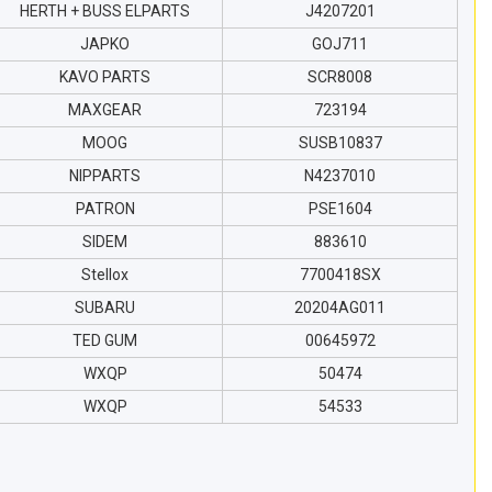
HERTH + BUSS ELPARTS
J4207201
JAPKO
GOJ711
KAVO PARTS
SCR8008
MAXGEAR
723194
MOOG
SUSB10837
NIPPARTS
N4237010
PATRON
PSE1604
SIDEM
883610
Stellox
7700418SX
SUBARU
20204AG011
TED GUM
00645972
WXQP
50474
WXQP
54533