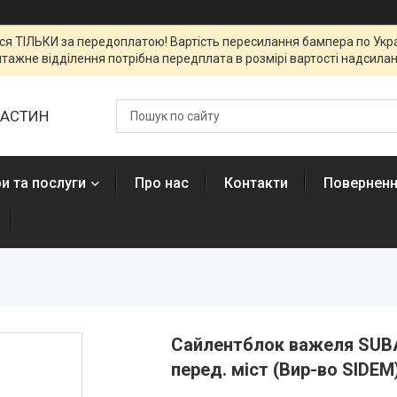
я ТІЛЬКИ за передоплатою! Вартість пересилання бампера по Украї
тажне відділення потрібна передплата в розмірі вартості надсиланн
ЧАСТИН
и та послуги
Про нас
Контакти
Поверненн
Сайлентблок важеля SUBA
перед. міст (Вир-во SIDEM