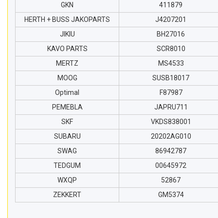
GKN
411879
HERTH + BUSS JAKOPARTS
J4207201
JIKIU
BH27016
KAVO PARTS
SCR8010
MERTZ
MS4533
MOOG
SUSB18017
Optimal
F87987
PEMEBLA
JAPRU711
SKF
VKDS838001
SUBARU
20202AG010
SWAG
86942787
TEDGUM
00645972
WXQP
52867
ZEKKERT
GM5374