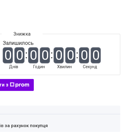
Залишилось
0
0
0
0
0
0
0
0
Днів
Годин
Хвилин
Секунд
ти з
нів
за рахунок покупця