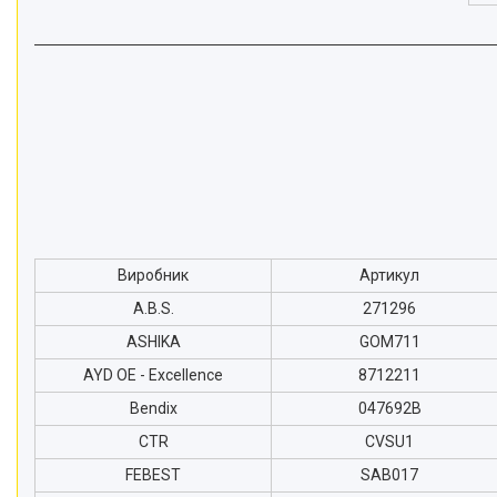
Виробник
Артикул
A.B.S.
271296
ASHIKA
GOM711
AYD OE - Excellence
8712211
Bendix
047692B
CTR
CVSU1
FEBEST
SAB017