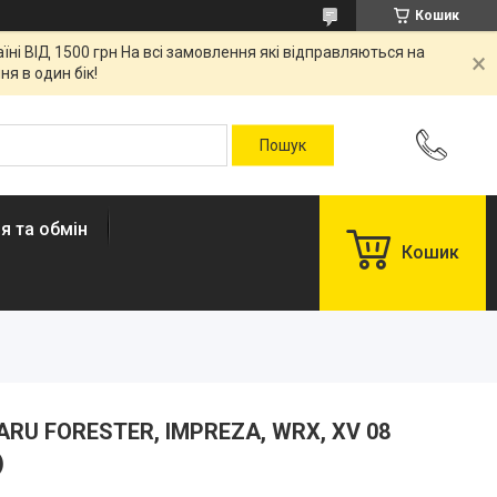
Кошик
ні ВІД 1500 грн На всі замовлення які відправляються на
я в один бік!
я та обмін
Кошик
RU FORESTER, IMPREZA, WRX, XV 08
)