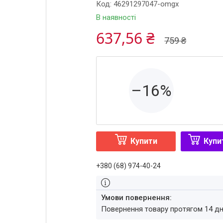
Код:
46291297047-omgx
В наявності
637,56 ₴
759 ₴
–16%
Купити
Купи
+380 (68) 974-40-24
повернення товару протягом 14 д