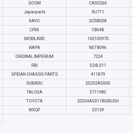
GOOM
CAS0266
Japanparts
RU711
KAVO
SCR8008
LYNX
C8648
MOBILAND
142100970
NAPA
NST8096
ORIGINAL IMPERIUM
7224
RBI
S24L011
SPIDAN CHASSIS PARTS
411879
SUBARU
20202AG000
TALOSA
5711985
TOYOTA
20204AG011BIGBUSH
WXQP
53139