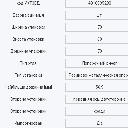
код УКТЗЕД
4016995290
Базова одиниця
шт.
Ширина упаковки
70
Висота упаковки
60
Довжина упаковки
70
Тип руля
Поперечний ричаг
Тип установки
Резиново-металлическая опо
Найбільша довжина [мм]
56,9
Сторона установки
передняя ось, двусторонне
Сторона установки
сзади
Импортирован
Да