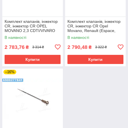
Комплект клапанів, інжектор
Комплект клапанів, інжектор
CR, інжектор CR OPEL
CR, інжектор CR Opel
MOVANO 2,3 CDTI/VIVARO
Movano, Renault (Espace,
2,0 CDTI (вир-во Bosch)
Laguna, Master), Nissan (п
В наявності
В наявності
2 783,76
2 790,48
₴
₴
3 314 ₴
3 322 ₴
Купити
Купити
–16%