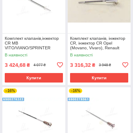
Комплект клапанів,інжектор
Комплект клапанів, інжектор
CR MB
CR, інжектор CR Opel
VITO/VIANO/SPRINTER
(Movano, Vivaro), Renault
2,1/2,2/2,7/3,2 (вир-во Bosch)
(Espace, Laguna, Master,
В наявності
В наявності
3 424,68
3 316,32
₴
₴
4 077 ₴
3 948 ₴
Купити
Купити
–16%
–16%