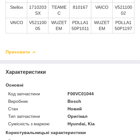
Stellox
1710203
TEAME
810167
VAICO
V521100
SX
C
02
VAICO
V521100
WUZET
PDLLA1
WUZET
PDLLA1
05
EM
50P1011
EM
50P1197
Приховати
Характеристики
Основні
Код запчастини
F00VC01044
Виробник
Bosch
Стан
Новий
Тип запчастини
Оригінал
Сумісність з маркою
Hyundai, Kia
Користувальницькі характеристики