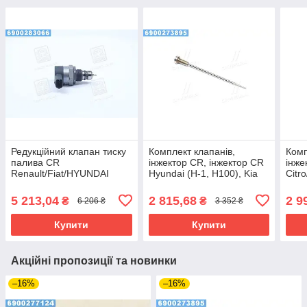
Редукційний клапан тиску
Комплект клапанів,
Комп
палива CR
інжектор CR, інжектор CR
інже
Renault/Fiat/HYUNDAI
Hyundai (H-1, H100), Kia
Citr
(вир-во Bosch)
Sorento (вир-во Bosch)
(вир
5 213,04
2 815,68
2 9
₴
₴
6 206 ₴
3 352 ₴
Купити
Купити
Акційні пропозиції та новинки
–16%
–16%