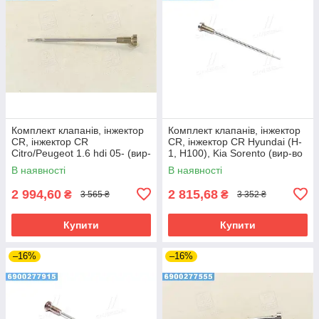
Комплект клапанів, інжектор
Комплект клапанів, інжектор
CR, інжектор CR
CR, інжектор CR Hyundai (H-
Citro/Peugeot 1.6 hdi 05- (вир-
1, H100), Kia Sorento (вир-во
во Bosch)
Bosch)
В наявності
В наявності
2 994,60
2 815,68
₴
₴
3 565 ₴
3 352 ₴
Купити
Купити
–16%
–16%