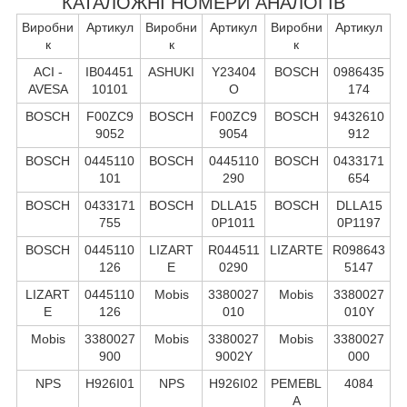
КАТАЛОЖНІ НОМЕРИ АНАЛОГІВ
Виробни
Артикул
Виробни
Артикул
Виробни
Артикул
к
к
к
ACI -
IB04451
ASHUKI
Y23404
BOSCH
0986435
AVESA
10101
O
174
BOSCH
F00ZC9
BOSCH
F00ZC9
BOSCH
9432610
9052
9054
912
BOSCH
0445110
BOSCH
0445110
BOSCH
0433171
101
290
654
BOSCH
0433171
BOSCH
DLLA15
BOSCH
DLLA15
755
0P1011
0P1197
BOSCH
0445110
LIZART
R044511
LIZARTE
R098643
126
E
0290
5147
LIZART
0445110
Mobis
3380027
Mobis
3380027
E
126
010
010Y
Mobis
3380027
Mobis
3380027
Mobis
3380027
900
9002Y
000
NPS
H926I01
NPS
H926I02
PEMEBL
4084
A