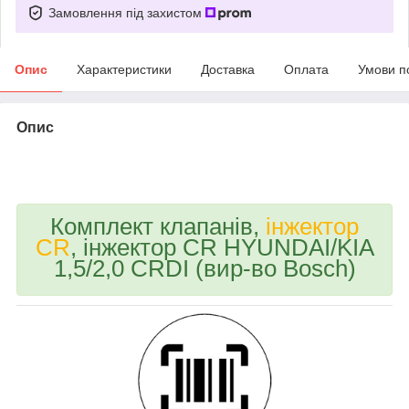
Замовлення під захистом
Опис
Характеристики
Доставка
Оплата
Умови п
Опис
bvd_ggl_omgx
Комплект клапанів,
інжектор
CR
, інжектор CR HYUNDAI/KIA
1,5/2,0 CRDI (вир-во Bosch)