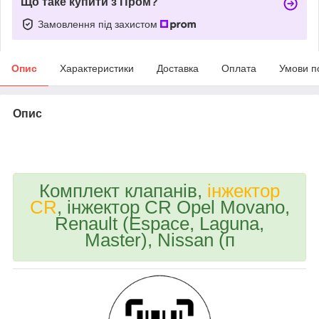
Що таке купити з Пром?
Замовлення під захистом
Опис
Характеристики
Доставка
Оплата
Умови п
Опис
bvd_ggl_omgx
Комплект клапанів,
інжектор
CR
, інжектор CR Opel Movano,
Renault (Espace, Laguna,
Master), Nissan (п