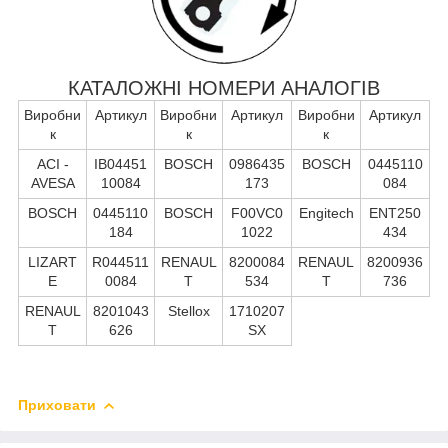
КАТАЛОЖНІ НОМЕРИ АНАЛОГІВ
Виробни
Артикул
Виробни
Артикул
Виробни
Артикул
к
к
к
ACI -
IB04451
BOSCH
0986435
BOSCH
0445110
AVESA
10084
173
084
BOSCH
0445110
BOSCH
F00VC0
Engitech
ENT250
184
1022
434
LIZART
R044511
RENAUL
8200084
RENAUL
8200936
E
0084
T
534
T
736
RENAUL
8201043
Stellox
1710207
T
626
SX
Приховати