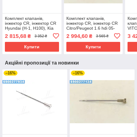
Комплект клапанів,
Комплект клапанів,
Ком
інжектор CR, інжектор CR
інжектор CR, інжектор CR
клап
Hyundai (H-1, H100), Kia
Citro/Peugeot 1.6 hdi 05-
VIT
Sorento (вир-во Bosch)
(вир-во Bosch)
2,1/
2 815,68
2 994,60
3 4
₴
₴
3 352 ₴
3 565 ₴
Bosc
Купити
Купити
Акційні пропозиції та новинки
–16%
–16%