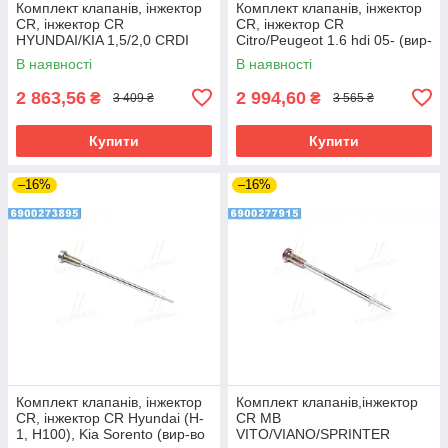
Комплект клапанів, інжектор
Комплект клапанів, інжектор
CR, інжектор CR
CR, інжектор CR
HYUNDAI/KIA 1,5/2,0 CRDI
Citro/Peugeot 1.6 hdi 05- (вир-
(вир-во Bosch)
во Bosch)
В наявності
В наявності
2 863,56
2 994,60
₴
₴
3 409 ₴
3 565 ₴
Купити
Купити
–16%
–16%
Комплект клапанів, інжектор
Комплект клапанів,інжектор
CR, інжектор CR Hyundai (H-
CR MB
1, H100), Kia Sorento (вир-во
VITO/VIANO/SPRINTER