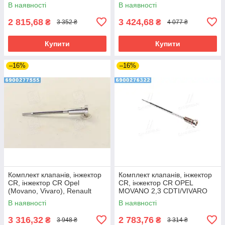
Bosch)
2,1/2,2/2,7/3,2 (вир-во Bosch)
В наявності
В наявності
2 815,68
3 424,68
₴
₴
3 352 ₴
4 077 ₴
Купити
Купити
–16%
–16%
Комплект клапанів, інжектор
Комплект клапанів, інжектор
CR, інжектор CR Opel
CR, інжектор CR OPEL
(Movano, Vivaro), Renault
MOVANO 2,3 CDTI/VIVARO
(Espace, Laguna, Master,
2,0 CDTI (вир-во Bosch)
В наявності
В наявності
3 316,32
2 783,76
₴
₴
3 948 ₴
3 314 ₴